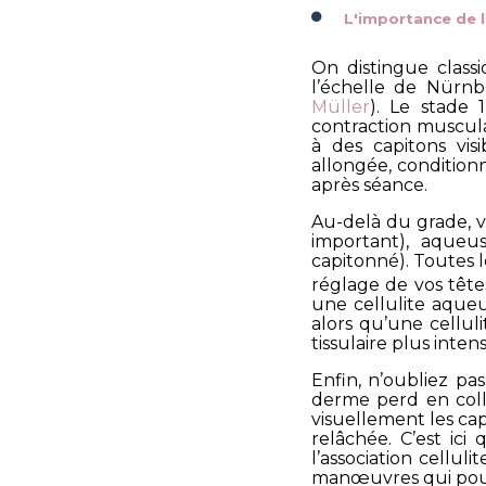
L'importance de l
On distingue class
l’échelle de Nürnb
Müller
). Le stade
contraction musculai
à des capitons vis
allongée, condition
après séance.
Au-delà du grade, 
important), aqueu
capitonné). Toutes l
réglage de vos tête
une cellulite aqueu
alors qu’une cellul
tissulaire plus inten
Enfin, n’oubliez pa
derme perd en colla
visuellement les ca
relâchée. C’est ici
l’association celluli
manœuvres qui pourr