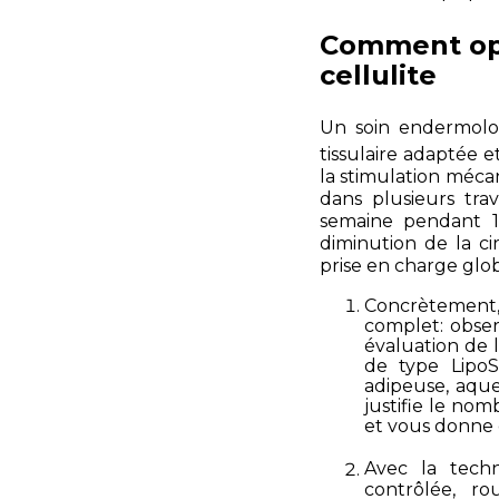
Comment opt
cellulite
Un soin endermolo
tissulaire adaptée e
la stimulation méca
dans plusieurs tr
semaine pendant 1
diminution de la ci
prise en charge glo
Concrètement
complet: obse
évaluation de 
de type Lipo
adipeuse, aque
justifie le nom
et vous donne d
Avec la tech
contrôlée, rou