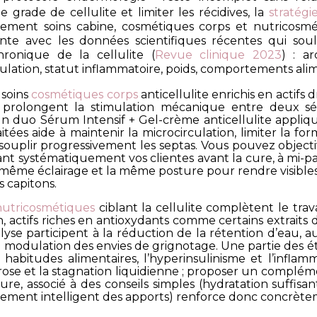
de grade de cellulite et limiter les récidives, la
stratég
uement soins cabine, cosmétiques corps et nutricosmét
nte avec les données scientifiques récentes qui soul
hronique de la cellulite (
Revue clinique 2023
) : a
culation, statut inflammatoire, poids, comportements alim
 soins
cosmétiques corps
anticellulite enrichis en actifs d
s prolongent la stimulation mécanique entre deux sé
 duo Sérum Intensif + Gel-crème anticellulite appli
aitées aide à maintenir la microcirculation, limiter la 
ssouplir progressivement les septas. Vous pouvez objec
t systématiquement vos clientes avant la cure, à mi-par
même éclairage et la même posture pour rendre visibles 
s capitons.
nutricosmétiques
ciblant la cellulite complètent le trava
n, actifs riches en antioxydants comme certains extrait
polyse participent à la réduction de la rétention d’eau, a
la modulation des envies de grignotage. Une partie des ét
habitudes alimentaires, l’hyperinsulinisme et l’infla
brose et la stagnation liquidienne ; proposer un compl
ure, associé à des conseils simples (hydratation suffisa
nement intelligent des apports) renforce donc concrètem