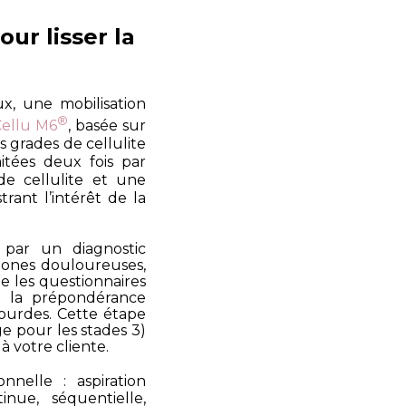
our lisser la
ux, une mobilisation
®
Cellu M6
, basée sur
s grades de cellulite
tées deux fois par
e cellulite et une
ustrant l’intérêt de la
par un diagnostic
zones douloureuses,
e les questionnaires
r la prépondérance
lourdes. Cette étape
ge pour les stades 3)
 votre cliente.
onnelle : aspiration
inue, séquentielle,