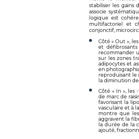
stabiliser les gains 
associe systématiq
logique est cohére
multifactoriel et c
conjonctif, microcir
Côté « Out », les
et défibrosant
recommander un
sur les zones tr
adipocytes et a
en photographian
reproduisant le 
la diminution de
Côté « In », les
de marc de raisi
favorisant la li
vasculaire et à 
montre que les 
aggravent la fi
la durée de la c
ajouté, fraction