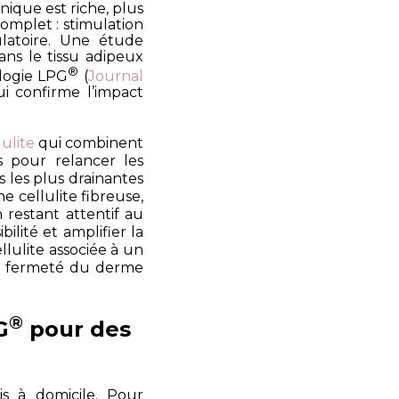
anique est riche, plus
omplet : stimulation
ulatoire. Une étude
ans le tissu adipeux
®
logie LPG
(
Journal
ui confirme l’impact
lulite
qui combinent
s pour relancer les
s les plus drainantes
ne cellulite fibreuse,
 restant attentif au
ilité et amplifier la
llulite associée à un
a fermeté du derme
®
G
pour des
is à domicile. Pour