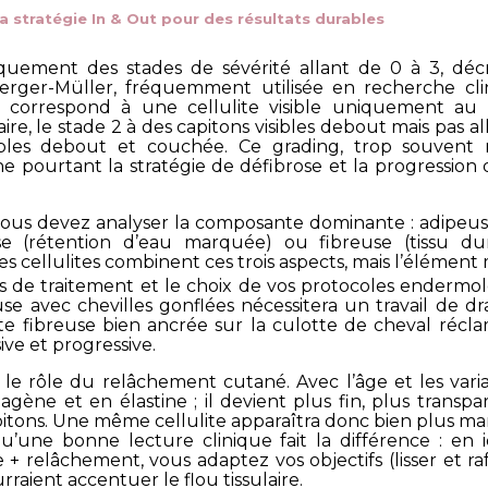
a stratégie In & Out pour des résultats durables
iquement des stades de sévérité allant de 0 à 3, dé
erger-Müller, fréquemment utilisée en recherche cli
 1 correspond à une cellulite visible uniquement au
re, le stade 2 à des capitons visibles debout mais pas al
ibles debout et couchée. Ce grading, trop souvent 
ne pourtant la stratégie de défibrose et la progression 
vous devez analyser la composante dominante : adipeus
se (rétention d’eau marquée) ou fibreuse (tissu dur
es cellulites combinent ces trois aspects, mais l’élément m
s de traitement et le choix de vos protocoles endermo
se avec chevilles gonflées nécessitera un travail de dr
ite fibreuse bien ancrée sur la culotte de cheval récl
sive et progressive.
s le rôle du relâchement cutané. Avec l’âge et les varia
gène et en élastine ; il devient plus fin, plus transpar
pitons. Une même cellulite apparaîtra donc bien plus 
 qu’une bonne lecture clinique fait la différence : en 
te + relâchement, vous adaptez vos objectifs (lisser et ra
aient accentuer le flou tissulaire.