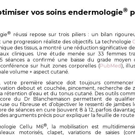
®
imiser vos soins endermologie
p
®
gie
réussi repose sur trois piliers : un bilan rigoure
t une progression réaliste des objectifs. La technologie
nique des tissus, a montré un
e réduction significative de
avaux cliniques. Une étude menée sur 33 femmes trai
5 séances a confirmé une baisse du grade moyen d
rconférence sur huit zones corporelles (
PubMed
), ill
bale volume + aspect cutané.
, votre première séance doit toujours commencer 
rvation debout et couchée, pincement, recherche de 
la rétention d’eau et du tonus cutané. Des outils comm
Score du Dr Blanchemaison permettent de qualifie
use ou fibreuse et d’objectiver le ressenti de jambes 
bre de séances en cure (souvent 8 à 12, parfois davanta
es arguments précis pour expliquer la feuille de route à
®
nologie Cellu M6
, la mobilisation est multidimensi
leaux motorisés, clapet, variations de saisies (cont