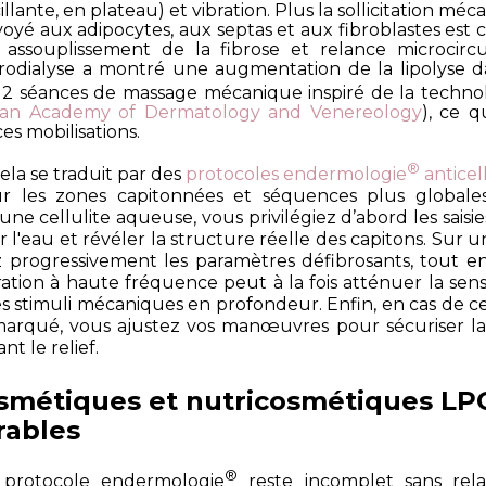
illante, en plateau) et vibration. Plus la sollicitation méc
oyé aux adipocytes, aux septas et aux fibroblastes est c
, assouplissement de la fibrose et relance microcirc
icrodialyse a montré une augmentation de la lipolyse d
12 séances de massage mécanique inspiré de la techno
ean Academy of Dermatology and Venereology
), ce q
es mobilisations.
®
cela se traduit par des
protocoles endermologie
anticel
 sur les zones capitonnées et séquences plus globale
ne cellulite aqueuse, vous privilégiez d’abord les saisie
ir l'eau et révéler la structure réelle des capitons. Sur u
 progressivement les paramètres défibrosants, tout en
bration à haute fréquence peut à la fois atténuer la sensib
s stimuli mécaniques en profondeur. Enfin, en cas de ce
arqué, vous ajustez vos manœuvres pour sécuriser l
nt le relief.
cosmétiques et nutricosmétiques LP
rables
®
protocole endermologie
reste incomplet sans rela