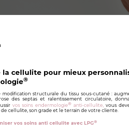
a
la cellulite pour mieux personnal
®
ologie
 modification structurale du tissu sous-cutané : aug
brose des septas et ralentissement circulatoire, donn
®
éussir
vos soins endermologie
anti-cellulite,
vous devez
e cellulite, son grade et le terrain de votre cliente.
®
ser vos soins anti cellulite avec LPG