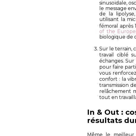
sinusoïdale, osc
le message env
de la lipolyse
utilisant la m
fémoral après 
of the Europ
biologique de c
Sur le terrain, 
travail ciblé
échanges. Sur u
pour faire part
vous renforcez
confort : la vi
transmission de
relâchement m
tout en travailla
In & Out : 
résultats du
Même le meilleur 