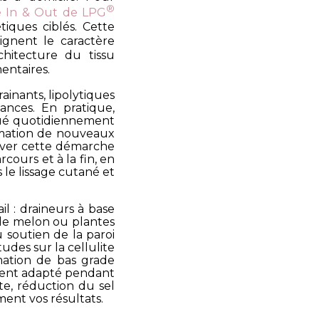
®
ie In & Out de LPG
iques ciblés. Cette
ignent le caractère
rchitecture du tissu
entaires.
rainants, lipolytiques
ances. En pratique,
qué quotidiennement
formation de nouveaux
tiver cette démarche
cours et à la fin, en
le lissage cutané et
il : draineurs à base
s de melon ou plantes
u soutien de la paroi
udes sur la cellulite
mmation de bas grade
ément adapté pendant
nte, réduction du sel
ent vos résultats.