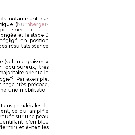
crits notamment par
nique (
Nürnberger-
 pincement ou à la
longée, et le stade 3
négligé en position
des résultats séance
e (volume graisseux
, douloureux, très
ajoritaire oriente le
®
logie
. Par exemple,
ainage très précoce,
ame une mobilisation
tions pondérales, le
ent, ce qui amplifie
marquée sur une peau
identifiant d’emblée
ffermir) et évitez les